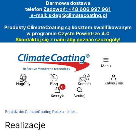
Darmowa dostawa
telefon
Zadzwoń: +48 606 997 961
e-mail:
sklep@climatecoating.pl
Produkty ClimateCoating są kosztem kwalifikowanym
w programie
Czyste Powietrze 4.0
Skontaktuj się z nami aby poznać szczegóły!
Menu
Zaloguj się
Produkty w koszyku: 0. Zobacz szcz
Otwórz wyszukiwarkę
Koszyk
Szukaj
Przejdź do:
ClimateCoating Polska - inteligentne powłoki funkcjonalne
Realizacje