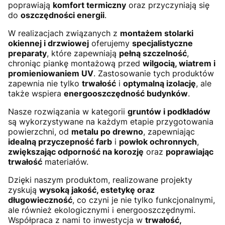
poprawiają
komfort termiczny
oraz przyczyniają się
do
oszczędności energii
.
W realizacjach związanych z
montażem stolarki
okiennej i drzwiowej
oferujemy
specjalistyczne
preparaty
, które zapewniają
pełną szczelność
,
chroniąc piankę montażową przed
wilgocią, wiatrem i
promieniowaniem UV
. Zastosowanie tych produktów
zapewnia nie tylko
trwałość
i
optymalną izolację
, ale
także wspiera
energooszczędność budynków
.
Nasze rozwiązania w kategorii
gruntów i podkładów
są wykorzystywane na każdym etapie przygotowania
powierzchni, od
metalu po drewno
, zapewniając
idealną przyczepność farb
i
powłok ochronnych
,
zwiększając odporność na korozję
oraz
poprawiając
trwałość
materiałów.
Dzięki naszym produktom, realizowane projekty
zyskują
wysoką jakość, estetykę oraz
długowieczność
, co czyni je nie tylko funkcjonalnymi,
ale również ekologicznymi i energooszczędnymi.
Współpraca z nami to inwestycja w
trwałość,