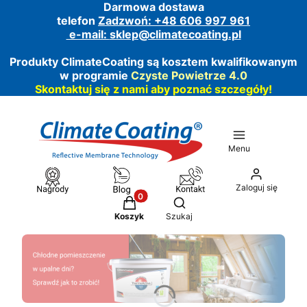
Darmowa dostawa
telefon
Zadzwoń: +48 606 997 961
e-mail:
sklep@climatecoating.pl
Produkty ClimateCoating są kosztem kwalifikowanym
w programie
Czyste Powietrze 4.0
Skontaktuj się z nami aby poznać szczegóły!
Menu
Zaloguj się
Produkty w koszyku: 0. Zobacz szcz
Otwórz wyszukiwarkę
Koszyk
Szukaj