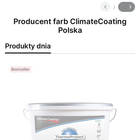
/
Slajd
z
Producent farb ClimateCoating
Polska
Produkty dnia
Bestseller