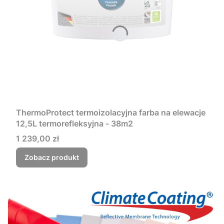
ThermoProtect termoizolacyjna farba na elewacje
12,5L termorefleksyjna - 38m2
Cena
1 239,00 zł
Zobacz produkt