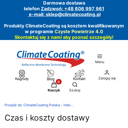
Darmowa dostawa
telefon
Zadzwoń: +48 606 997 961
e-mail:
sklep@climatecoating.pl
Produkty ClimateCoating są kosztem kwalifikowanym
w programie
Czyste Powietrze 4.0
Skontaktuj się z nami aby poznać szczegóły!
Menu
Zaloguj się
Produkty w koszyku: 0. Zobacz szcz
Otwórz wyszukiwarkę
Koszyk
Szukaj
Przejdź do:
ClimateCoating Polska - inteligentne powłoki funkcjonalne
Czas i koszty dostawy